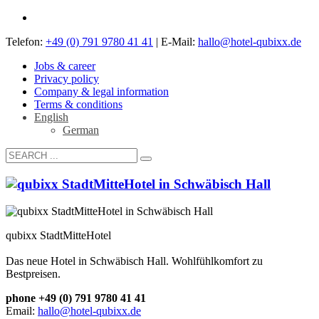
Telefon:
+49 (0) 791 9780 41 41
| E-Mail:
hallo@hotel-qubixx.de
Jobs & career
Privacy policy
Company & legal information
Terms & conditions
English
German
qubixx StadtMitteHotel
Das neue Hotel in Schwäbisch Hall. Wohlfühlkomfort zu
Bestpreisen.
phone +49 (0) 791 9780 41 41
Email:
hallo@hotel-qubixx.de