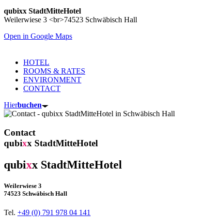
qubixx StadtMitteHotel
Weilerwiese 3 <br>74523 Schwäbisch Hall
Open in Google Maps
HOTEL
ROOMS & RATES
ENVIRONMENT
CONTACT
Hier
buchen
Contact
qubi
x
x StadtMitteHotel
qubi
x
x StadtMitteHotel
Weilerwiese 3
74523 Schwäbisch Hall
Tel.
+49 (0) 791 978 04 141